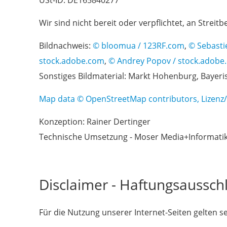
USt-ID: DE165840277
Wir sind nicht bereit oder verpflichtet, an Strei
Bildnachweis:
© bloomua / 123RF.com
,
© Sebasti
stock.adobe.com
,
© Andrey Popov / stock.adobe
Sonstiges Bildmaterial: Markt Hohenburg, Baye
Map data © OpenStreetMap contributors,
Lizen
Konzeption: Rainer Dertinger
Technische Umsetzung - Moser Media+Informat
Disclaimer - Haftungsaussch
Für die Nutzung unserer Internet-Seiten gelten 