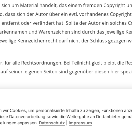
 sich um Material handelt, das einem fremden Copyright unte
so, dass sich der Autor über ein evtl. vorhandenes Copyright
entfernt oder verändert hat. Sollte der Autor ein solches C
 Markennamen und Warenzeichen sind durch das jeweilige Ke
eweilige Kennzeichenrecht darf nicht der Schluss gezogen we
, für alle Rechtsordnungen. Bei Teilnichtigkeit bleibt die 
f seinen eigenen Seiten sind gegenüber diesen hier spezie
 wir Cookies, um personalisierte Inhalte zu zeigen, Funktionen anz
s diese Datenverarbeitung sowie die Weitergabe an Drittanbieter ge
eite
|
Kontakt
|
Impressum
|
Datenschutz
|
Cookie-Einstel
stellungen anpassen.
Datenschutz
|
Impressum