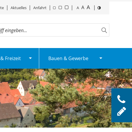
A
|
|
|
|
A
|
ite
Aktuelles
Anfahrt
A
& Freizeit
Bauen & Gewerbe