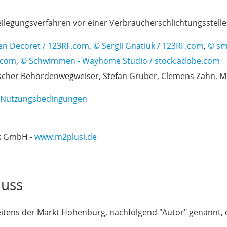
tbeilegungsverfahren vor einer Verbraucherschlichtungsstell
en Decoret / 123RF.com
,
© Sergii Gnatiuk / 123RF.com
,
© sm
.com
,
© Schwimmen - Wayhome Studio / stock.adobe.com
rischer Behördenwegweiser, Stefan Gruber, Clemens Zahn, 
z/Nutzungsbedingungen
ik GmbH -
www.m2plusi.de
luss
seitens der Markt Hohenburg, nachfolgend "Autor" genannt,