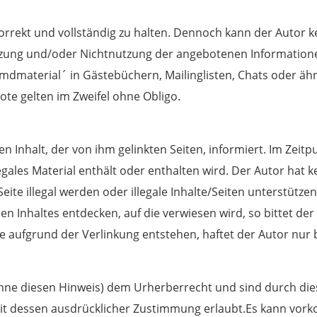
orrekt und vollständig zu halten. Dennoch kann der Autor k
zung und/oder Nichtnutzung der angebotenen Informationen
remdmaterial´ in Gästebüchern, Mailinglisten, Chats oder äh
ote gelten im Zweifel ohne Obligo.
en Inhalt, der von ihm gelinkten Seiten, informiert. Im Zeit
gales Material enthält oder enthalten wird. Der Autor hat ke
 Seite illegal werden oder illegale Inhalte/Seiten unterstützen
alen Inhaltes entdecken, auf die verwiesen wird, so bittet d
 aufgrund der Verlinkung entstehen, haftet der Autor nur b
ohne diesen Hinweis) dem Urherberrecht und sind durch dies
 mit dessen ausdrücklicher Zustimmung erlaubt.Es kann vork